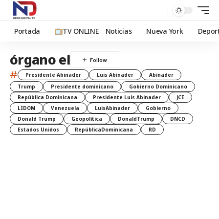
Portada
TV ONLINE
Noticias
Nueva York
Depor
órgano el
#
Presidente Abinader
Luis Abinader
Abinader
Trump
Presidente dominicano
Gobierno Dominicano
República Dominicana
Presidente Luis Abinader
JCE
LIDOM
Venezuela
LuisAbinader
Gobierno
Donald Trump
Geopolítica
DonaldTrump
DNCD
Estados Unidos
RepúblicaDominicana
RD