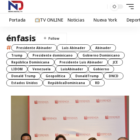
Portada
TV ONLINE
Noticias
Nueva York
Depor
énfasis
#
Presidente Abinader
Luis Abinader
Abinader
Trump
Presidente dominicano
Gobierno Dominicano
República Dominicana
Presidente Luis Abinader
JCE
LIDOM
Venezuela
LuisAbinader
Gobierno
Donald Trump
Geopolítica
DonaldTrump
DNCD
Estados Unidos
RepúblicaDominicana
RD