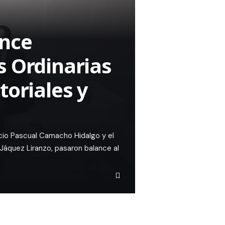
ance
s Ordinarias
toriales y
acio Pascual Camacho Hidalgo y el
Jáquez Liranzo, pasaron balance al