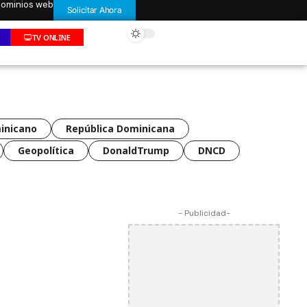
 dominios web
Solicitar Ahora
TV ONLINE
inicano
República Dominicana
Geopolítica
DonaldTrump
DNCD
- Publicidad-