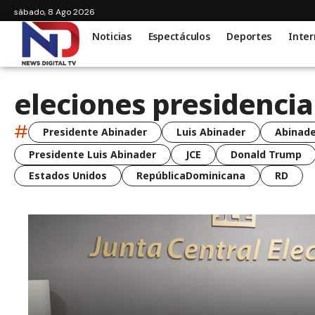
sábado, 8 Ago 2026
Noticias
Espectáculos
Deportes
Inter
eleciones presidencia
#
Presidente Abinader
Luis Abinader
Abinade
Presidente Luis Abinader
JCE
Donald Trump
Estados Unidos
RepúblicaDominicana
RD