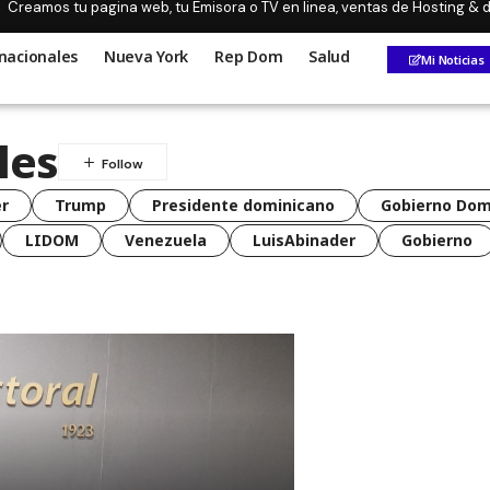
Creamos tu pagina web, tu Emisora o TV en linea, ventas de Hosting &
nacionales
Nueva York
Rep Dom
Salud
Mi Noticias
les
r
Trump
Presidente dominicano
Gobierno Dom
LIDOM
Venezuela
LuisAbinader
Gobierno