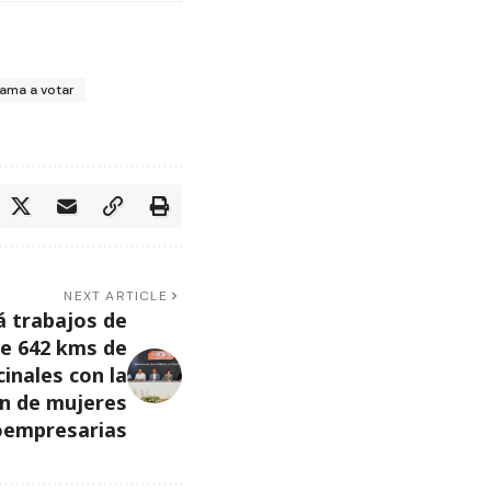
lama a votar
NEXT ARTICLE
á trabajos de
e 642 kms de
inales con la
ón de mujeres
oempresarias