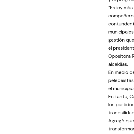
“Estoy más
compañero 
contundente
municipales
gestión que
el presiden
Opositora R
alcaldías.
En medio de
peledeistas
el municipi
En tanto, C
los partido
tranquilidad
Agregó que 
transformac