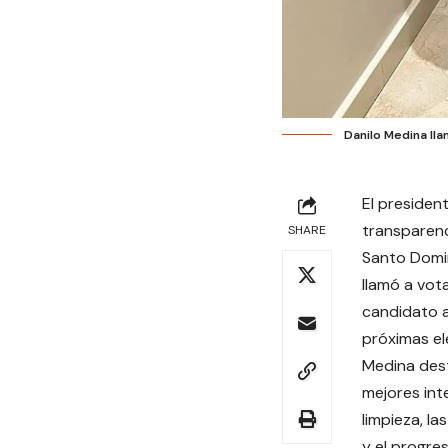
Danilo Medina ll
El president
transparenc
SHARE
Santo Domin
llamó a vot
candidato a
próximas el
Medina des
mejores int
limpieza, la
y el progre