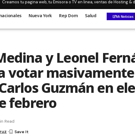
Creamos tu pagina web, tu Emisora o TV en linea, ventas de Hosting &
nacionales
Nueva York
Rep Dom
Salud
Mi Noticias
Medina y Leonel Fern
a votar masivamente 
 Carlos Guzmán en el
de febrero
in Read
Cruz