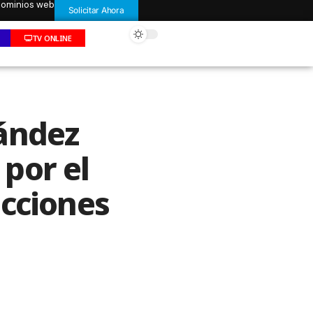
 dominios web
Solicitar Ahora
TV ONLINE
ández
por el
ecciones