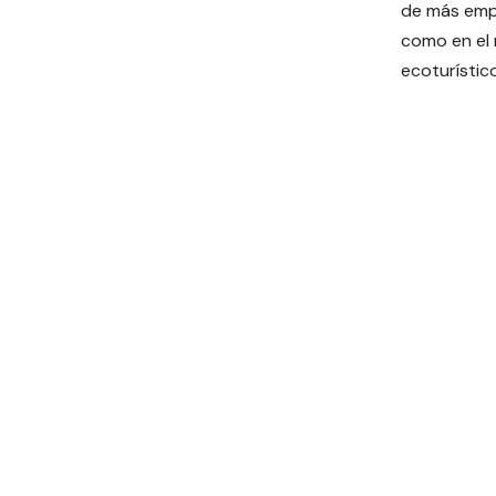
de más emp
como en el r
ecoturístic