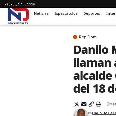
sábado, 8 Ago 2026
Noticias
Espectáculos
Deportes
Inter
Rep Dom
Danilo 
llaman 
alcalde
del 18 
2 M
By
Dario De La 