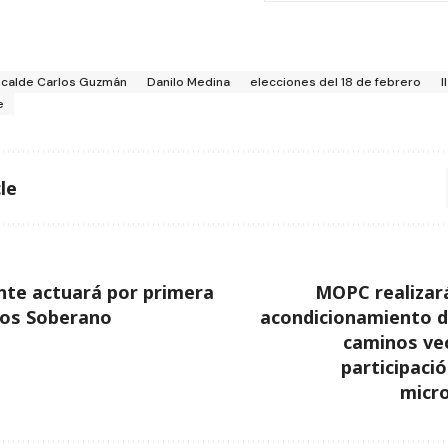
lcalde Carlos Guzmán
Danilo Medina
elecciones del 18 de febrero
l
e
le
nte actuará por primera
MOPC realizar
ios Soberano
acondicionamiento d
caminos vec
participaci
micr