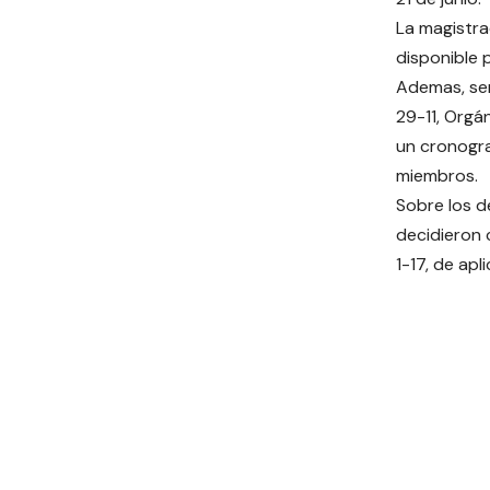
La magistra
disponible 
Ademas, señ
29-11, Orgá
un cronogra
miembros.
Sobre los d
decidieron 
1-17, de apl