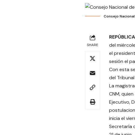
Consejo Nacional 
REPÚBLICA
del miércol
SHARE
el presiden
sesión el p
Con esta se
del Tribuna
La magistra
CNM, quien 
Ejecutivo, 
postulacion
inicia el v
Secretaría d
21 de junio.