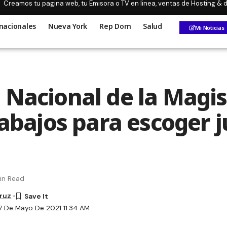
Creamos tu pagina web, tu Emisora o TV en linea, ventas de Hosting &
nacionales
Nueva York
Rep Dom
Salud
Mi Noticias
 Nacional de la Magis
rabajos para escoger 
in Read
Cruz
7 De Mayo De 2021 11:34 AM