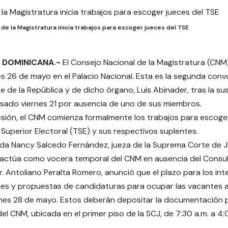
de la Magistratura inicia trabajos para escoger jueces del TSE
 DOMINICANA.-
El Consejo Nacional de la Magistratura (CNM
es 26 de mayo en el Palacio Nacional. Esta es la segunda conv
te de la República y de dicho órgano, Luis Abinader, tras la s
asado viernes 21 por ausencia de uno de sus miembros.
sión, el CNM comienza formalmente los trabajos para escoger
l Superior Electoral (TSE) y sus respectivos suplentes.
da Nancy Salcedo Fernández, jueza de la Suprema Corte de Jus
actúa como vocera temporal del CNM en ausencia del Consult
Dr. Antoliano Peralta Romero, anunció que el plazo para los i
es y propuestas de candidaturas para ocupar las vacantes a
iernes 28 de mayo. Estos deberán depositar la documentación p
el CNM, ubicada en el primer piso de la SCJ, de 7:30 a.m. a 4: