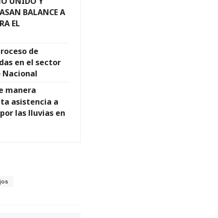
NO UNIDO Y
PASAN BALANCE A
RA EL
proceso de
das en el sector
o Nacional
de manera
ta asistencia a
or las lluvias en
ajos