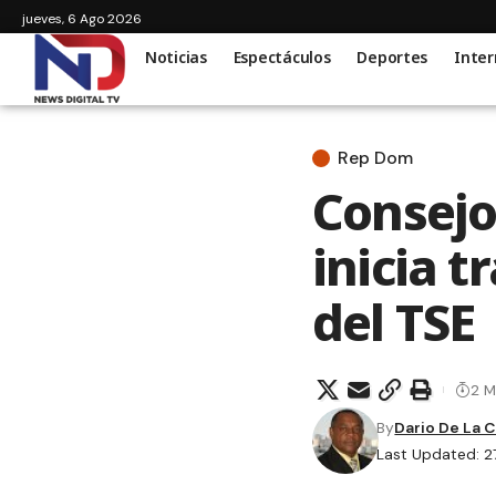
jueves, 6 Ago 2026
Noticias
Espectáculos
Deportes
Inter
Rep Dom
Consejo
inicia t
del TSE
2 M
By
Dario De La 
Last Updated: 2