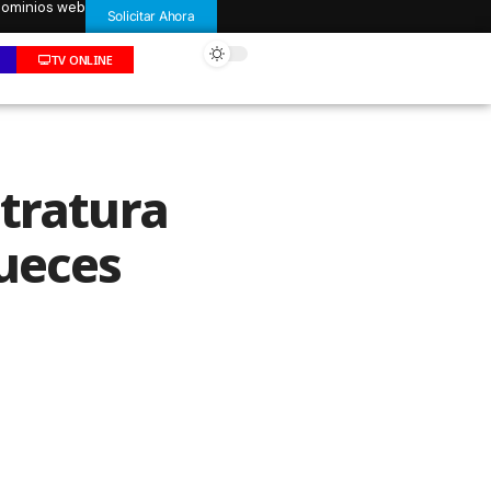
 dominios web
Solicitar Ahora
TV ONLINE
tratura
jueces