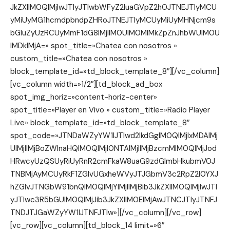
JkZXIlM0QlMjIwJTIyJTIwbWFyZ2luaGVpZ2h0JTNEJTIyMCU
yMiUyMG1hcmdpbndpZHRoJTNEJTIyMCUyMiUyMHNjcm9s
bGluZyUzRCUyMmF1dG8lMjIlM0UlM0MlMkZpZnJhbWUlM0U
lMDklMjA=» spot_title=»Chatea con nosotros »
custom_title=»Chatea con nosotros »
block_template_id=»td_block_template_8″][/vc_column]
[vc_column width=»1/2″][td_block_ad_box
spot_img_horiz=»content-horiz-center»
spot_title=»Player en Vivo » custom_title=»Radio Player
Live» block_template_id=»td_block_template_8″
spot_code=»JTNDaWZyYW1lJTIwd2lkdGglM0QlMjIxMDAlMj
UlMjIlMjBoZWlnaHQlM0QlMjI0NTAlMjIlMjBzcmMlM0QlMjJod
HRwcyUzQSUyRiUyRnR2cmFkaW8uaG9zdGlmbHkubmV0J
TNBMjAyMCUyRkF1ZGlvUGxheWVyJTJGbmV3c2RpZ2l0YXJ
hZGlvJTNGbW91bnQlM0QlMjYlMjIlMjBib3JkZXIlM0QlMjIwJTI
yJTIwc3R5bGUlM0QlMjJib3JkZXIlM0ElMjAwJTNCJTIyJTNFJ
TNDJTJGaWZyYW1lJTNFJTIw»][/vc_column][/vc_row]
[vc_row][vc_column][td_block_14 limit=»6″