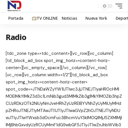
Portada
TV ONLINE
Noticias
Nueva York
Depor
Radio
[tdc_zone type=»tdc_content»][vc_row][vc_column]
[td_block_ad_box spot_img_horiz=»content-horiz-
center»][vc_empty_space][/vc_column][/vc_row]
[vc_row][vc_column width=»1/2″][td_block_ad_box
spot_img_horiz=»content-horiz-center»
spot_code=»JTNDaWZyYW1lJTIwc3JjJTNEJTIyaHR0cHMl
M0ElMkYlMkZ3d3c1LmNib3gud3MlMkZib3glMkYlM0Zib3hpZ
CUzRDkzOTk2NiUyNmJveHRhZyUzRElBYVNhZyUyMiUyMHd
pZHRoJTNEJTIyMTAwJTI1JTIyJTIwaGVpZ2h0JTNEJTIyNDU
wJTIyJTIwYWxsb3d0cmFuc3BhcmVuY3klM0QlMjJ5ZXMlMjI
lMjBhbGxvdyUzRCUyMmF1dG9wbGF5JTIyJTIwZnJhbWVib3