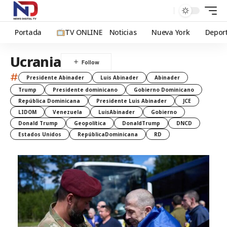
Portada
TV ONLINE
Noticias
Nueva York
Depor
Ucrania
#
Presidente Abinader
Luis Abinader
Abinader
Trump
Presidente dominicano
Gobierno Dominicano
República Dominicana
Presidente Luis Abinader
JCE
LIDOM
Venezuela
LuisAbinader
Gobierno
Donald Trump
Geopolítica
DonaldTrump
DNCD
Estados Unidos
RepúblicaDominicana
RD