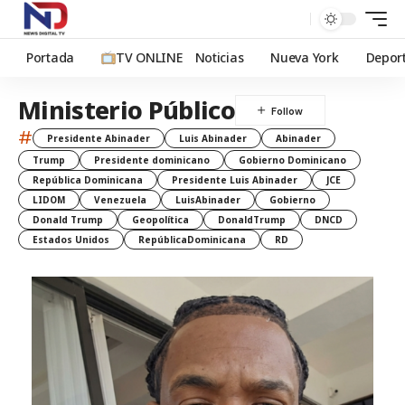
Portada
TV ONLINE
Noticias
Nueva York
Depor
Ministerio Público
#
Presidente Abinader
Luis Abinader
Abinader
Trump
Presidente dominicano
Gobierno Dominicano
República Dominicana
Presidente Luis Abinader
JCE
LIDOM
Venezuela
LuisAbinader
Gobierno
Donald Trump
Geopolítica
DonaldTrump
DNCD
Estados Unidos
RepúblicaDominicana
RD