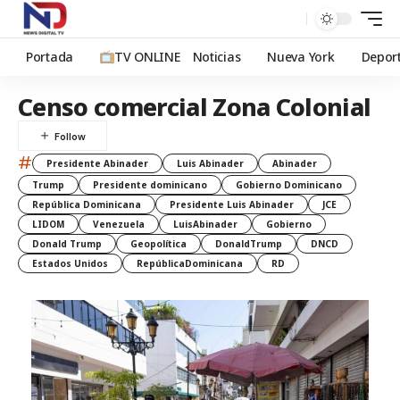
Portada
TV ONLINE
Noticias
Nueva York
Depor
Censo comercial Zona Colonial
#
Presidente Abinader
Luis Abinader
Abinader
Trump
Presidente dominicano
Gobierno Dominicano
República Dominicana
Presidente Luis Abinader
JCE
LIDOM
Venezuela
LuisAbinader
Gobierno
Donald Trump
Geopolítica
DonaldTrump
DNCD
Estados Unidos
RepúblicaDominicana
RD