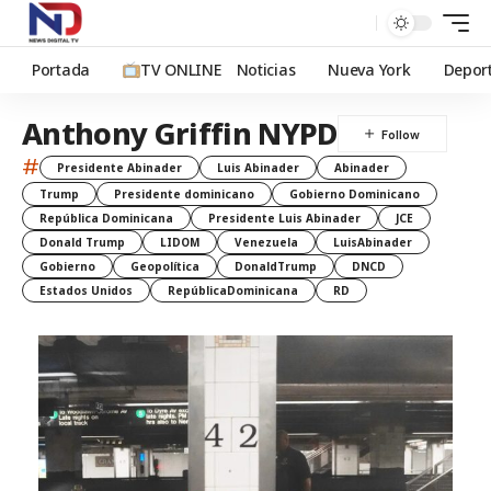
Portada
TV ONLINE
Noticias
Nueva York
Depor
Anthony Griffin NYPD
#
Presidente Abinader
Luis Abinader
Abinader
Trump
Presidente dominicano
Gobierno Dominicano
República Dominicana
Presidente Luis Abinader
JCE
Donald Trump
LIDOM
Venezuela
LuisAbinader
Gobierno
Geopolítica
DonaldTrump
DNCD
Estados Unidos
RepúblicaDominicana
RD