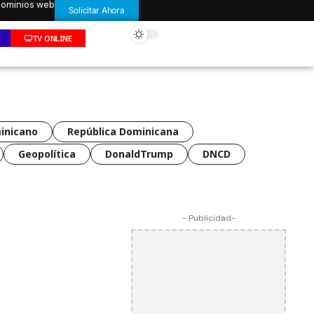
 dominios web
Solicitar Ahora
TV ONLINE
inicano
República Dominicana
Geopolítica
DonaldTrump
DNCD
- Publicidad-