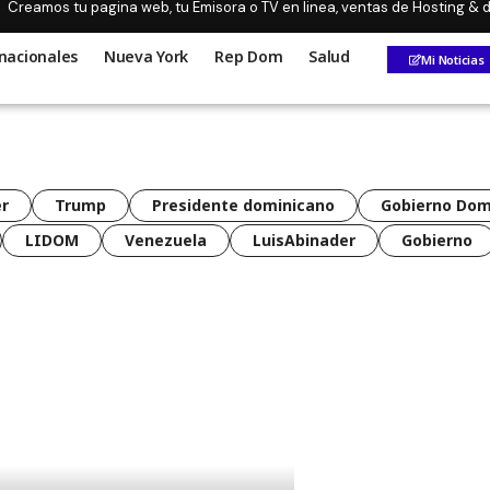
Creamos tu pagina web, tu Emisora o TV en linea, ventas de Hosting &
nacionales
Nueva York
Rep Dom
Salud
Mi Noticias
r
Trump
Presidente dominicano
Gobierno Dom
LIDOM
Venezuela
LuisAbinader
Gobierno