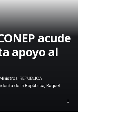
l CONEP acude
ta apoyo al
 Ministros. REPÚBLICA
identa de la República, Raquel