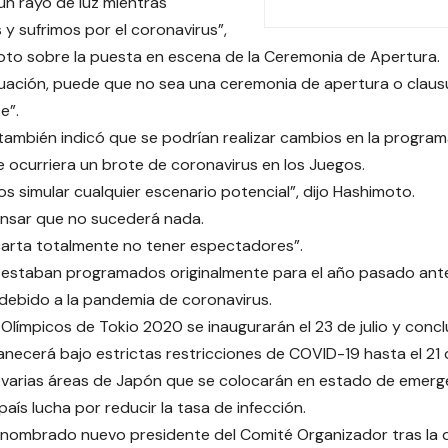
un rayo de luz mientras
y sufrimos por el coronavirus”,
oto sobre la puesta en escena de la Ceremonia de Apertura.
tuación, puede que no sea una ceremonia de apertura o clau
e”.
ambién indicó que se podrían realizar cambios en la progra
 ocurriera un brote de coronavirus en los Juegos.
s simular cualquier escenario potencial”, dijo Hashimoto.
 pensar que no sucederá nada.
arta totalmente no tener espectadores”.
 estaban programados originalmente para el año pasado ant
debido a la pandemia de coronavirus.
Olímpicos de Tokio 2020 se inaugurarán el 23 de julio y conclu
necerá bajo estrictas restricciones de COVID-19 hasta el 21
 varias áreas de Japón que se colocarán en estado de emer
país lucha por reducir la tasa de infección.
nombrado nuevo presidente del Comité Organizador tras la d