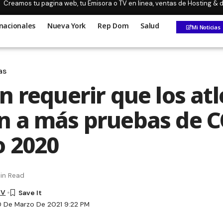
Creamos tu pagina web, tu Emisora o TV en linea, ventas de Hosting &
nacionales
Nueva York
Rep Dom
Salud
Mi Noticias
as
n requerir que los atl
 a más pruebas de C
o 2020
in Read
TV
0 De Marzo De 2021 9:22 PM