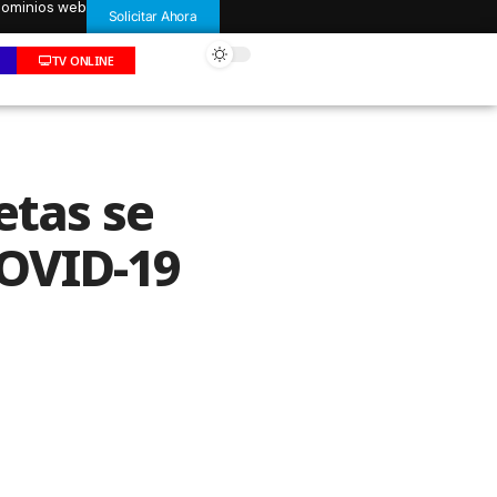
 dominios web
Solicitar Ahora
TV ONLINE
etas se
OVID-19