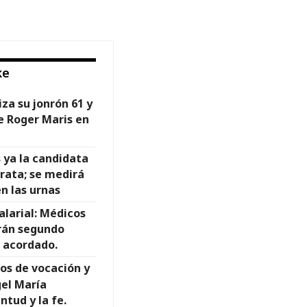
ke
iza su jonrón 61 y
e Roger Maris en
 ya la candidata
rata; se medirá
n las urnas
larial: Médicos
rán segundo
 acordado.
ños de vocación y
el María
ntud y la fe.