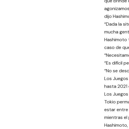
que brinde 
agonizamos 
dijo Hashim
“Dada la si
mucha gent
Hashimoto t
caso de que
“Necesitamo
“Es difícil
“No se desc
Los Juegos
hasta 2021 
Los Juegos 
Tokio perma
estar entre
mientras el 
Hashimoto, 