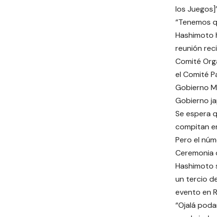
los Juegos]
“Tenemos qu
Hashimoto 
reunión reci
Comité Orga
el Comité Pa
Gobierno Me
Gobierno j
Se espera q
compitan en
Pero el núm
Ceremonia d
Hashimoto s
un tercio d
evento en R
“Ojalá poda