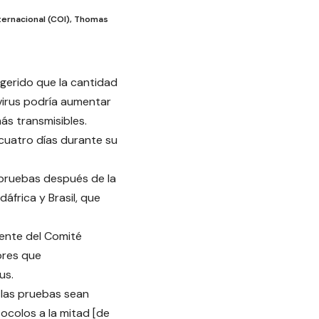
ternacional (COI), Thomas
gerido que la cantidad
virus podría aumentar
ás transmisibles.
cuatro días durante su
 pruebas después de la
áfrica y Brasil, que
dente del Comité
ores que
us.
e las pruebas sean
ocolos a la mitad [de