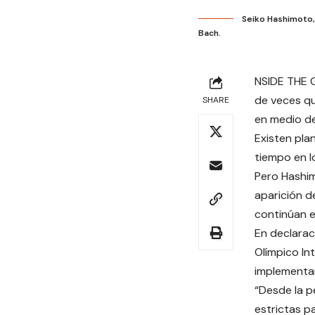
Seiko Hashimoto,
Bach.
NSIDE THE G
de veces qu
SHARE
en medio de
Existen pla
tiempo en l
Pero Hashim
aparición de
continúan 
En declarac
Olímpico In
implementar
“Desde la p
estrictas p