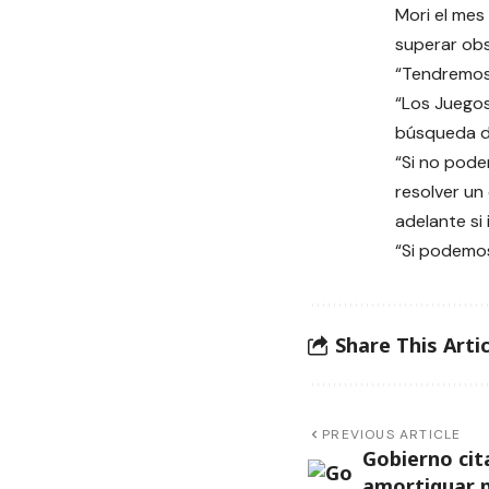
Mori el mes
superar obs
“Tendremos 
“Los Juegos
búsqueda de
“Si no pode
resolver un
adelante si
“Si podemos
Share This Artic
PREVIOUS ARTICLE
Gobierno cit
amortiguar p