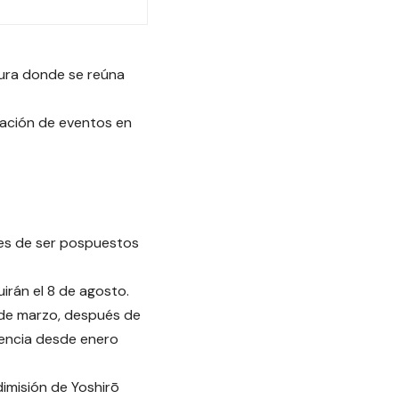
sura donde se reúna
mación de eventos en
es de ser pospuestos
irán el 8 de agosto.
 de marzo, después de
gencia desde enero
imisión de Yoshirō