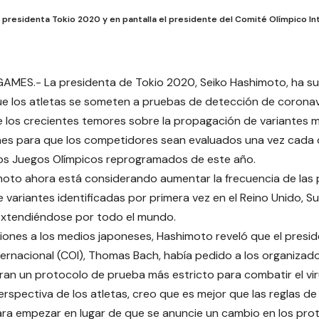
 presidenta Tokio 2020 y en pantalla el presidente del Comité Olímpico In
AMES.- La presidenta de Tokio 2020, Seiko Hashimoto, ha su
e los atletas se someten a pruebas de detección de corona
 los crecientes temores sobre la propagación de variantes m
nes para que los competidores sean evaluados una vez cada 
os Juegos Olímpicos reprogramados de este año.
oto ahora está considerando aumentar la frecuencia de las
 variantes identificadas por primera vez en el Reino Unido, Sud
extendiéndose por todo el mundo.
iones a los medios japoneses, Hashimoto reveló que el presi
ternacional (COI), Thomas Bach, había pedido a los organizad
an un protocolo de prueba más estricto para combatir el vir
erspectiva de los atletas, creo que es mejor que las reglas d
ara empezar en lugar de que se anuncie un cambio en los prot