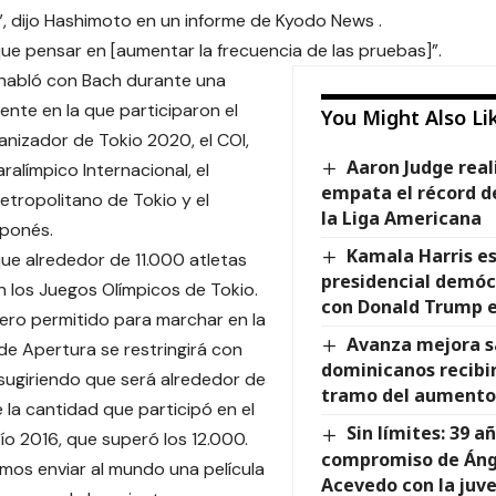
”, dijo Hashimoto en un informe de Kyodo News .
e pensar en [aumentar la frecuencia de las pruebas]”.
habló con Bach durante una
ente en la que participaron el
You Might Also Li
nizador de Tokio 2020, el COI,
Aaron Judge real
ralímpico Internacional, el
empata el récord d
tropolitano de Tokio y el
la Liga Americana
aponés.
Kamala Harris es
ue alrededor de 11.000 atletas
presidencial demóc
 los Juegos Olímpicos de Tokio.
con Donald Trump e
ero permitido para marchar en la
Avanza mejora sa
e Apertura se restringirá con
dominicanos recibi
ugiriendo que será alrededor de
tramo del aumento
e la cantidad que participó en el
Sin límites: 39 a
ío 2016, que superó los 12.000.
compromiso de Áng
mos enviar al mundo una película
Acevedo con la juve