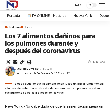
Aa
Portada
TV ONLINE
Noticias
Nueva York
Depor
Noticias
Salud
Los 7 alimentos dañinos para
los pulmones durante y
después del coronavirus
3 Min Read
By
Sujeidy Urraca
Last Updated: 9 De Febrero De 2021 4:41 PM
o cabe duda de que la alimentación juega un papel fundamental
a la hora de enfermarse, de esta dependerá que tan preparado están
tus pulmones para salir airosos de los virus.
New York.
-No cabe duda de que la alimentación juega un