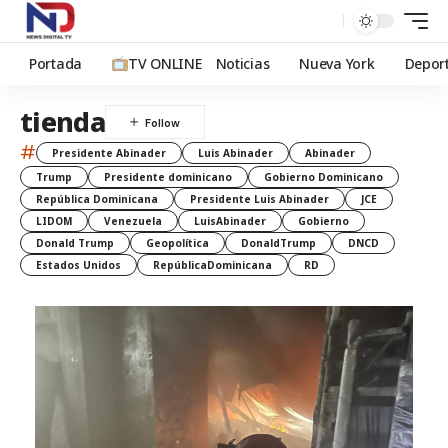
Portada
TV ONLINE
Noticias
Nueva York
Depor
tienda
#
Presidente Abinader
Luis Abinader
Abinader
Trump
Presidente dominicano
Gobierno Dominicano
República Dominicana
Presidente Luis Abinader
JCE
LIDOM
Venezuela
LuisAbinader
Gobierno
Donald Trump
Geopolítica
DonaldTrump
DNCD
Estados Unidos
RepúblicaDominicana
RD