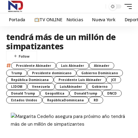
Portada
TV ONLINE
Noticias
Nueva York
Depor
tendrá más de un millón de
simpatizantes
#
Presidente Abinader
Luis Abinader
Abinader
Trump
Presidente dominicano
Gobierno Dominicano
República Dominicana
Presidente Luis Abinader
JCE
LIDOM
Venezuela
LuisAbinader
Gobierno
Donald Trump
Geopolítica
DonaldTrump
DNCD
Estados Unidos
RepúblicaDominicana
RD