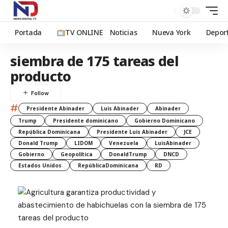
Portada
TV ONLINE
Noticias
Nueva York
Depor
siembra de 175 tareas del
producto
#
Presidente Abinader
Luis Abinader
Abinader
Trump
Presidente dominicano
Gobierno Dominicano
República Dominicana
Presidente Luis Abinader
JCE
Donald Trump
LIDOM
Venezuela
LuisAbinader
Gobierno
Geopolítica
DonaldTrump
DNCD
Estados Unidos
RepúblicaDominicana
RD