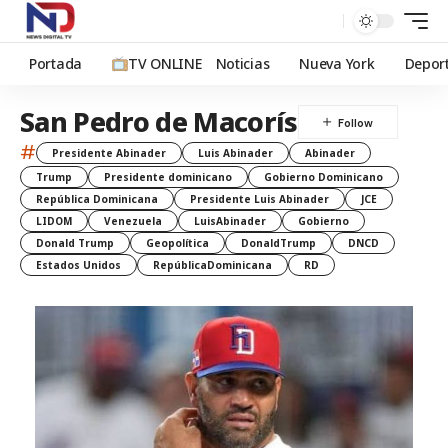
Portada
TV ONLINE
Noticias
Nueva York
Depor
San Pedro de Macorís
#
Presidente Abinader
Luis Abinader
Abinader
Trump
Presidente dominicano
Gobierno Dominicano
República Dominicana
Presidente Luis Abinader
JCE
LIDOM
Venezuela
LuisAbinader
Gobierno
Donald Trump
Geopolítica
DonaldTrump
DNCD
Estados Unidos
RepúblicaDominicana
RD