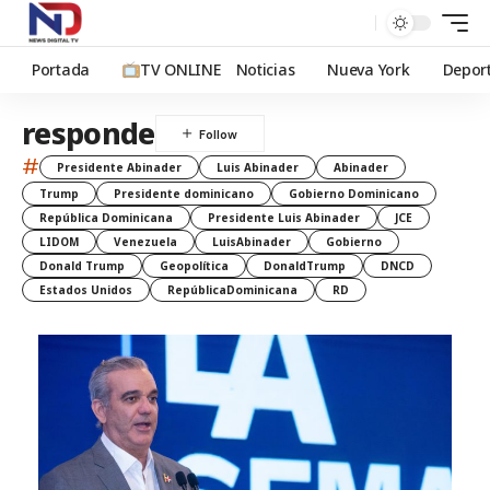
Portada
TV ONLINE
Noticias
Nueva York
Depor
responde
#
Presidente Abinader
Luis Abinader
Abinader
Trump
Presidente dominicano
Gobierno Dominicano
República Dominicana
Presidente Luis Abinader
JCE
LIDOM
Venezuela
LuisAbinader
Gobierno
Donald Trump
Geopolítica
DonaldTrump
DNCD
Estados Unidos
RepúblicaDominicana
RD