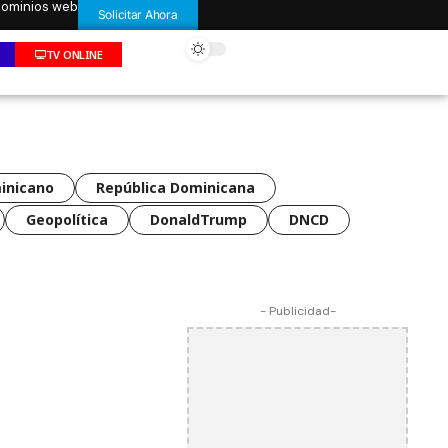
 dominios web
Solicitar Ahora
TV ONLINE
inicano
República Dominicana
Geopolítica
DonaldTrump
DNCD
- Publicidad-