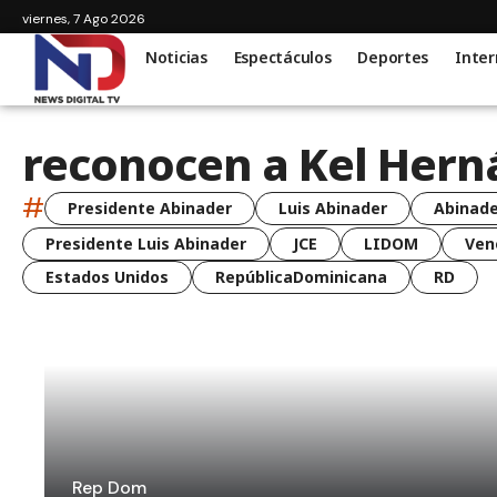
viernes, 7 Ago 2026
Noticias
Espectáculos
Deportes
Inter
reconocen a Kel Hern
#
Presidente Abinader
Luis Abinader
Abinade
Presidente Luis Abinader
JCE
LIDOM
Ven
Estados Unidos
RepúblicaDominicana
RD
Rep Dom