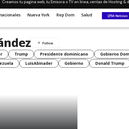
Creamos tu pagina web, tu Emisora o TV en linea, ventas de Hosting &
nacionales
Nueva York
Rep Dom
Salud
Mi Noticias
ández
r
Trump
Presidente dominicano
Gobierno Dom
ezuela
LuisAbinader
Gobierno
Donald Trump