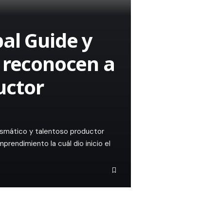
al Guide y
s reconocen a
uctor
rismático y talentoso productor
prendimiento la cuál dio inicio el