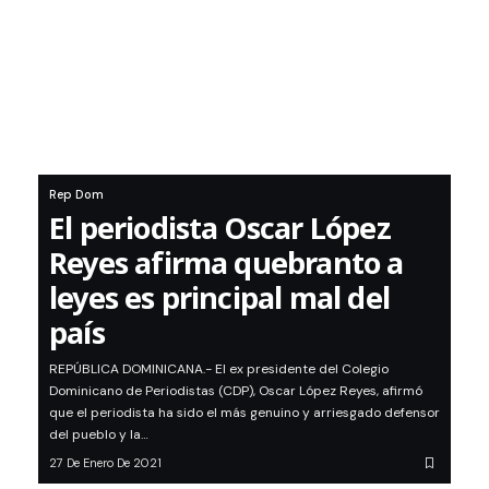
Rep Dom
El periodista Oscar López
Reyes afirma quebranto a
leyes es principal mal del
país
REPÚBLICA DOMINICANA.- El ex presidente del Colegio
Dominicano de Periodistas (CDP), Oscar López Reyes, afirmó
que el periodista ha sido el más genuino y arriesgado defensor
del pueblo y la…
27 De Enero De 2021