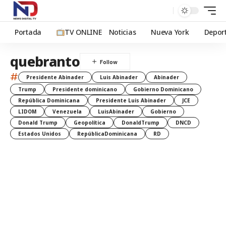
Portada
TV ONLINE
Noticias
Nueva York
Depor
quebranto
#
Presidente Abinader
Luis Abinader
Abinader
Trump
Presidente dominicano
Gobierno Dominicano
República Dominicana
Presidente Luis Abinader
JCE
LIDOM
Venezuela
LuisAbinader
Gobierno
Donald Trump
Geopolítica
DonaldTrump
DNCD
Estados Unidos
RepúblicaDominicana
RD