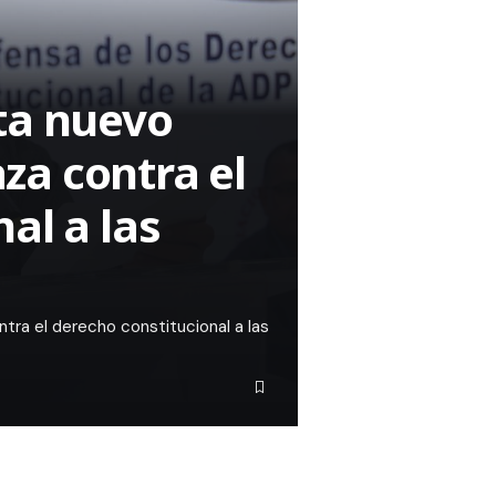
ta nuevo
za contra el
al a las
ra el derecho constitucional a las