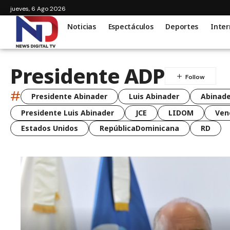
jueves, 6 Ago 2026
Noticias
Espectáculos
Deportes
Inter
Presidente ADP
#
Presidente Abinader
Luis Abinader
Abinade
Presidente Luis Abinader
JCE
LIDOM
Ven
Estados Unidos
RepúblicaDominicana
RD