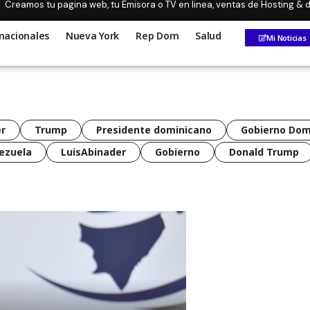
Creamos tu pagina web, tu Emisora o TV en linea, ventas de Hosting &
nacionales
Nueva York
Rep Dom
Salud
Mi Noticias
r
Trump
Presidente dominicano
Gobierno Dom
ezuela
LuisAbinader
Gobierno
Donald Trump