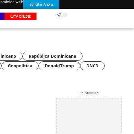
 dominios web
Solicitar Ahora
TV ONLINE
inicano
República Dominicana
Geopolítica
DonaldTrump
DNCD
- Publicidad-