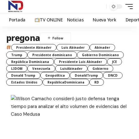
Portada
TV ONLINE
Noticias
Nueva York
Depor
pregona
#
Presidente Abinader
Luis Abinader
Abinader
Trump
Presidente dominicano
Gobierno Dominicano
República Dominicana
Presidente Luis Abinader
JCE
LIDOM
Venezuela
LuisAbinader
Gobierno
Donald Trump
Geopolítica
DonaldTrump
DNCD
Estados Unidos
RepúblicaDominicana
RD