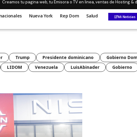
Creamos tu pagina web, tu Emisora o TV en linea, ventas de Hosting &
nacionales
Nueva York
Rep Dom
Salud
Mi Noticias
r
Trump
Presidente dominicano
Gobierno Dom
LIDOM
Venezuela
LuisAbinader
Gobierno