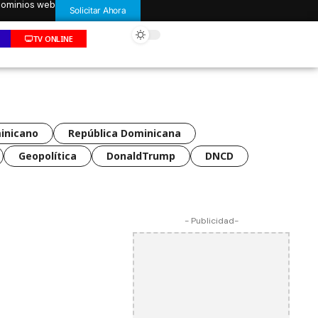
 dominios web
Solicitar Ahora
TV ONLINE
inicano
República Dominicana
Geopolítica
DonaldTrump
DNCD
- Publicidad-