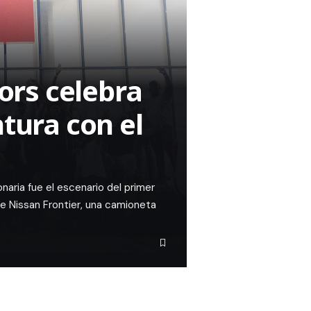
rs celebra
ntura con el
aria fue el escenario del primer
de Nissan Frontier, una camioneta