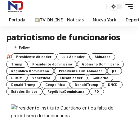
Portada
TV ONLINE
Noticias
Nueva York
Depor
patriotismo de funcionarios
#
Presidente Abinader
Luis Abinader
Abinader
Trump
Presidente dominicano
Gobierno Dominicano
República Dominicana
Presidente Luis Abinader
JCE
LIDOM
Venezuela
LuisAbinader
Gobierno
Donald Trump
Geopolítica
DonaldTrump
DNCD
Estados Unidos
RepúblicaDominicana
RD