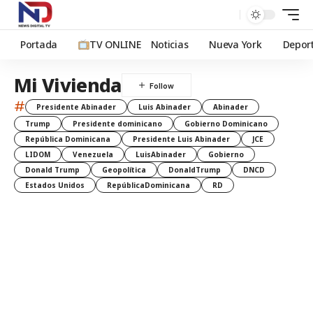
Portada
TV ONLINE
Noticias
Nueva York
Depor
Mi Vivienda
#
Presidente Abinader
Luis Abinader
Abinader
Trump
Presidente dominicano
Gobierno Dominicano
República Dominicana
Presidente Luis Abinader
JCE
LIDOM
Venezuela
LuisAbinader
Gobierno
Donald Trump
Geopolítica
DonaldTrump
DNCD
Estados Unidos
RepúblicaDominicana
RD