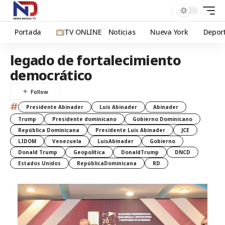
Portada
TV ONLINE
Noticias
Nueva York
Depor
legado de fortalecimiento
democrático
#
Presidente Abinader
Luis Abinader
Abinader
Trump
Presidente dominicano
Gobierno Dominicano
República Dominicana
Presidente Luis Abinader
JCE
LIDOM
Venezuela
LuisAbinader
Gobierno
Donald Trump
Geopolítica
DonaldTrump
DNCD
Estados Unidos
RepúblicaDominicana
RD