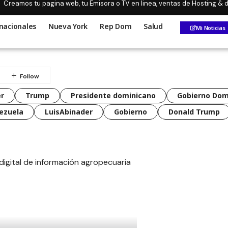
Creamos tu pagina web, tu Emisora o TV en linea, ventas de Hosting &
nacionales
Nueva York
Rep Dom
Salud
Mi Noticias
r
Trump
Presidente dominicano
Gobierno Dom
ezuela
LuisAbinader
Gobierno
Donald Trump