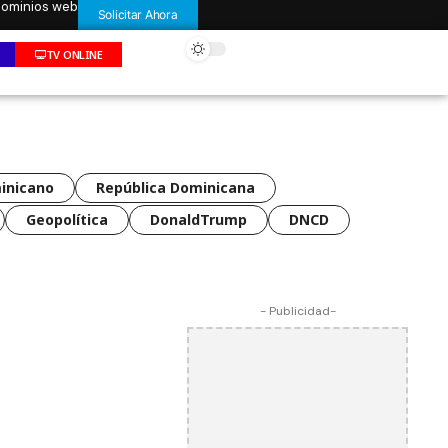
 dominios web
Solicitar Ahora
TV ONLINE
inicano
República Dominicana
Geopolítica
DonaldTrump
DNCD
- Publicidad-