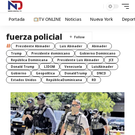
Portada
TV ONLINE
Noticias
Nueva York
Depor
fuerza policial
#
Presidente Abinader
Luis Abinader
Abinader
Trump
Presidente dominicano
Gobierno Dominicano
República Dominicana
Presidente Luis Abinader
JCE
Donald Trump
LIDOM
Venezuela
LuisAbinader
Gobierno
Geopolítica
DonaldTrump
DNCD
Estados Unidos
RepúblicaDominicana
RD