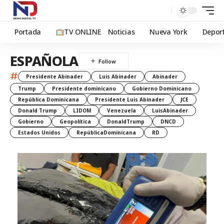
Portada
TV ONLINE
Noticias
Nueva York
Depor
ESPAÑOLA
#
Presidente Abinader
Luis Abinader
Abinader
Trump
Presidente dominicano
Gobierno Dominicano
República Dominicana
Presidente Luis Abinader
JCE
Donald Trump
LIDOM
Venezuela
LuisAbinader
Gobierno
Geopolítica
DonaldTrump
DNCD
Estados Unidos
RepúblicaDominicana
RD