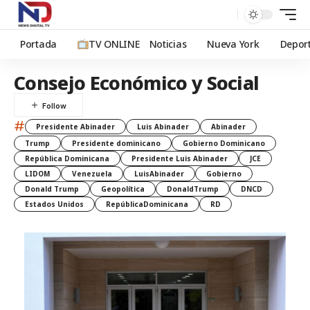
Portada
TV ONLINE
Noticias
Nueva York
Depor
Consejo Económico y Social
#
Presidente Abinader
Luis Abinader
Abinader
Trump
Presidente dominicano
Gobierno Dominicano
República Dominicana
Presidente Luis Abinader
JCE
LIDOM
Venezuela
LuisAbinader
Gobierno
Donald Trump
Geopolítica
DonaldTrump
DNCD
Estados Unidos
RepúblicaDominicana
RD