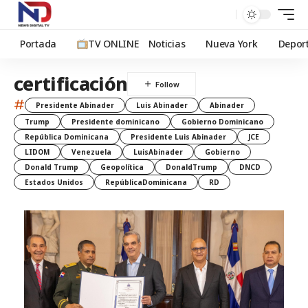
Portada
TV ONLINE
Noticias
Nueva York
Depor
certificación
#
Presidente Abinader
Luis Abinader
Abinader
Trump
Presidente dominicano
Gobierno Dominicano
República Dominicana
Presidente Luis Abinader
JCE
LIDOM
Venezuela
LuisAbinader
Gobierno
Donald Trump
Geopolítica
DonaldTrump
DNCD
Estados Unidos
RepúblicaDominicana
RD