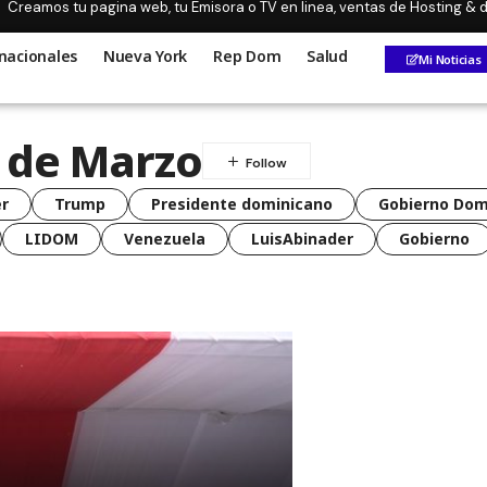
Creamos tu pagina web, tu Emisora o TV en linea, ventas de Hosting &
nacionales
Nueva York
Rep Dom
Salud
Mi Noticias
9 de Marzo
r
Trump
Presidente dominicano
Gobierno Dom
LIDOM
Venezuela
LuisAbinader
Gobierno