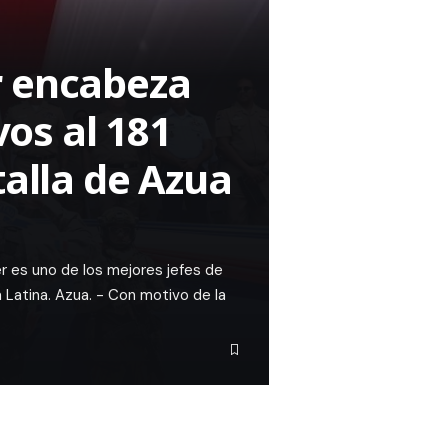
r encabeza
os al 181
talla de Azua
r es uno de los mejores jefes de
 Latina. Azua. - Con motivo de la