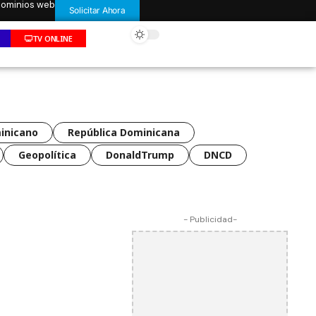
 dominios web
Solicitar Ahora
TV ONLINE
inicano
República Dominicana
Geopolítica
DonaldTrump
DNCD
- Publicidad-