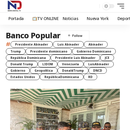
Portada
TV ONLINE
Noticias
Nueva York
Depor
Banco Popular
#
Presidente Abinader
Luis Abinader
Abinader
Trump
Presidente dominicano
Gobierno Dominicano
República Dominicana
Presidente Luis Abinader
JCE
Donald Trump
LIDOM
Venezuela
LuisAbinader
Gobierno
Geopolítica
DonaldTrump
DNCD
Estados Unidos
RepúblicaDominicana
RD