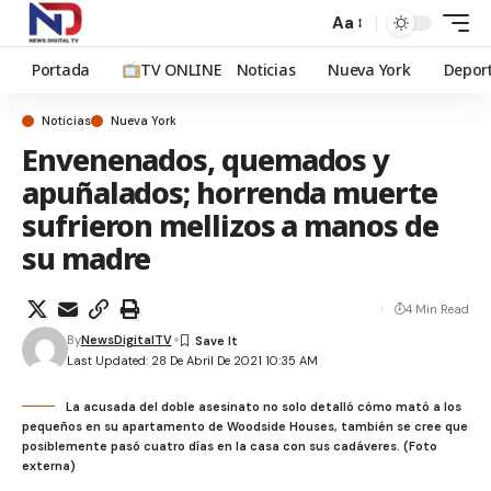
Aa
Portada
TV ONLINE
Noticias
Nueva York
Depor
Noticias
Nueva York
Envenenados, quemados y
apuñalados; horrenda muerte
sufrieron mellizos a manos de
su madre
4 Min Read
By
NewsDigitalTV
Last Updated: 28 De Abril De 2021 10:35 AM
La acusada del doble asesinato no solo detalló cómo mató a los
pequeños en su apartamento de Woodside Houses, también se cree que
posiblemente pasó cuatro días en la casa con sus cadáveres. (Foto
externa)